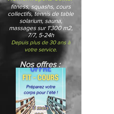
fitness, squashs, cours
collectifs,
tenni
s
de table
solarium
, sauna,
mas
sages
sur 1'300 m2,
7/7, 5-24h
Depuis plus de 30 ans à
votre service.
Nos offres :