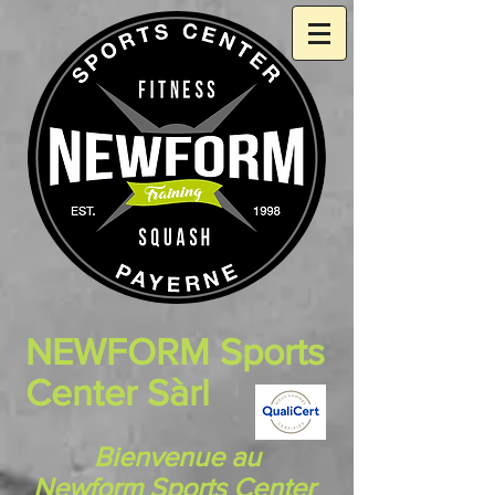
NEWFORM Sports
Center Sàrl
Bienvenue au
Newform
Sports Center