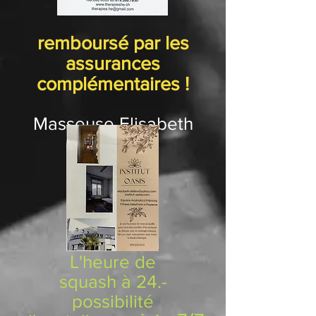
remboursé par les
assurances
complémentaires !
Masseuse Elisabeth
L'heure de
squash
à
24.-
possibilité