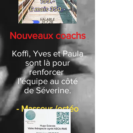
Nouveaux coachs
Koffi, Yves et Paula
sont là pour
renforcer
l'équipe au côté
de Séverine.
- Masseur /ostéo