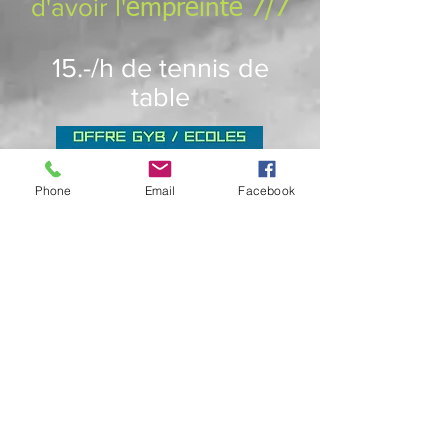
d'avoir
l'
empreinte 7/7
15.-/h de tennis de
table
Phone
Email
Facebook