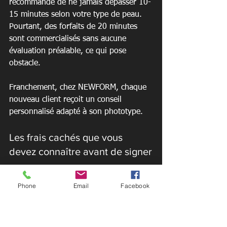
recommande de ne jamais dépasser 10-
15 minutes selon votre type de peau. 
Pourtant, des forfaits de 20 minutes 
sont commercialisés sans aucune 
évaluation préalable, ce qui pose 
obstacle.
Franchement, chez NEWFORM, chaque 
nouveau client reçoit un conseil 
personnalisé adapté à son phototype.
Les frais cachés que vous 
devez connaître avant de signer
Les coûts supplémentaires surgissent 
Phone
Email
Facebook
souvent après signature. Lunettes 
protectrices facturées séparément (15 
CHF), produits bronzants obligatoires 
(25-40 CHF), frais de résiliation 