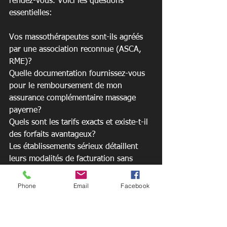
rendez-vous. Voici les questions 
essentielles:
Vos massothérapeutes sont-ils agréés 
par une association reconnue (ASCA, 
RME)?

Quelle documentation fournissez-vous 
pour le remboursement de mon 
assurance complémentaire massage 
payerne?

Quels sont les tarifs exacts et existe-t-il 
des forfaits avantageux?
Les établissements sérieux détaillent 
leurs modalités de facturation sans 
détour. NEWFORM Sports Center Sàrl 
emploie des massothérapeutes agréés 
Phone
Email
Facebook
ASCA dont les prestations sont 
remboursables selon votre contrat 
complémentaire.