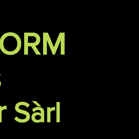
FORM
s
r
Sàrl