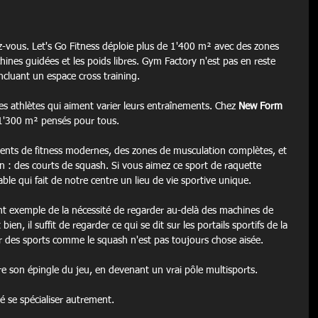
ez-vous. Let's Go Fitness déploie plus de 1'400 m² avec des zones 
chines guidées et les poids libres. Gym Factory n'est pas en reste 
ncluant un espace cross training.
es athlètes qui aiment varier leurs entraînements. Chez 
New Form 
1'300 m² pensés pour tous.
nts de fitness modernes, des zones de musculation complètes, et 
on : des courts de squash. Si vous aimez ce sport de raquette 
ble qui fait de notre centre un lieu de vie sportive unique.
nt exemple de la nécessité de regarder au-delà des machines de 
bien, il suffit de regarder ce qui se dit sur les portails sportifs de la 
r des sports comme le squash n'est pas toujours chose aisée.
ire son épingle du jeu, en devenant un vrai pôle multisports.
ré se spécialiser autrement.