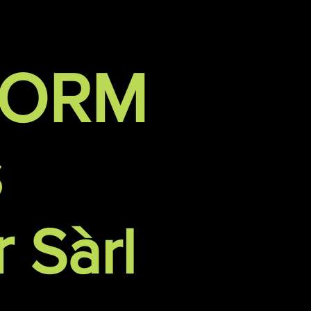
FORM
s
r
Sàrl