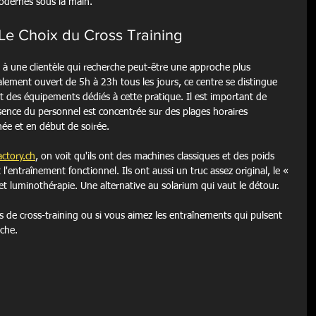
odernes sous la main.
Le Choix du Cross Training
 à une clientèle qui recherche peut-être une approche plus 
alement ouvert de 5h à 23h tous les jours, ce centre se distingue 
et des équipements dédiés à cette pratique. Il est important de 
résence du personnel est concentrée sur des plages horaires 
née et en début de soirée.
ctory.ch
, on voit qu'ils ont des machines classiques et des poids 
st l'entraînement fonctionnel. Ils ont aussi un truc assez original, le « 
et luminothérapie. Une alternative au solarium qui vaut le détour.
ns de cross-training ou si vous aimez les entraînements qui pulsent 
che.