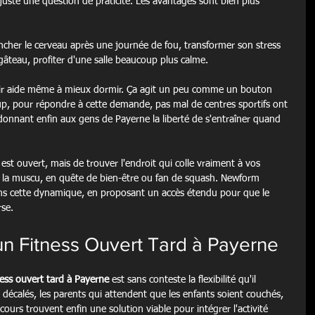
s juste une question de praticité. Les avantages sont bien plus 
cher le cerveau après une journée de fou, transformer son stress 
e gâteau, profiter d'une salle beaucoup plus calme.
soir aide même à mieux dormir. Ça agit un peu comme un bouton 
oup, pour répondre à cette demande, pas mal de centres sportifs ont 
donnant enfin aux gens de Payerne la liberté de s'entraîner quand 
 est ouvert, mais de trouver l'endroit qui colle vraiment à vos 
 la muscu, en quête de bien-être ou fan de squash. Newform 
dans cette dynamique, en proposant un accès étendu pour que le 
rse.
un Fitness Ouvert Tard à Payerne
ness ouvert tard à Payerne
 est sans conteste la flexibilité qu'il 
s décalés, les parents qui attendent que les enfants soient couchés, 
cours trouvent enfin une solution viable pour intégrer l'activité 