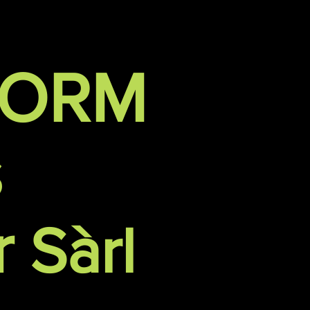
FORM
s
r
Sàrl