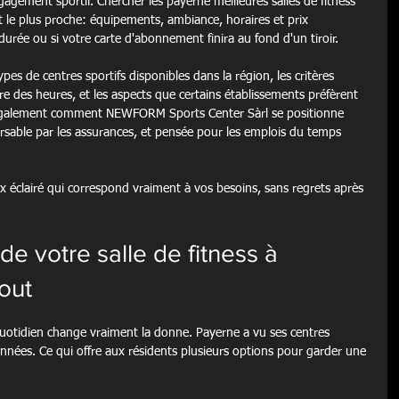
ement sportif. Chercher les payerne meilleures salles de fitness 
t le plus proche: équipements, ambiance, horaires et prix 
durée ou si votre carte d'abonnement finira au fond d'un tiroir.
ypes de centres sportifs disponibles dans la région, les critères 
e des heures, et les aspects que certains établissements préfèrent 
 également comment NEWFORM Sports Center Sàrl se positionne 
rsable par les assurances, et pensée pour les emplois du temps 
oix éclairé qui correspond vraiment à vos besoins, sans regrets après 
de votre salle de fitness à 
out
 quotidien change vraiment la donne. Payerne a vu ses centres 
 années. Ce qui offre aux résidents plusieurs options pour garder une 