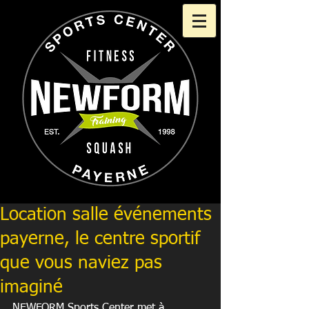
Location salle événements
payerne, le centre sportif
que vous naviez pas
imaginé
NEWFORM Sports Center met à 