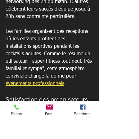
networking dès 7h du matin. D'autres 
célèbrent leurs succès d'équipe jusqu'à 
23h sans contrainte particulière.
Les familles organisent des réceptions 
où les enfants profitent des 
installations sportives pendant les 
cocktails adultes. Comme le résume un 
utilisateur: "super fitness tout neuf, très 
familial et sympa", cette atmosphère 
conviviale change la donne pour 
événements professionnels
.
Satisfaction des organisateurs 
locaux
Phone
Email
Facebook
Le rapport qualité-prix ressort dans 
tous les retours clients. Vous maîtrisez 
votre budget sans rogner sur les 