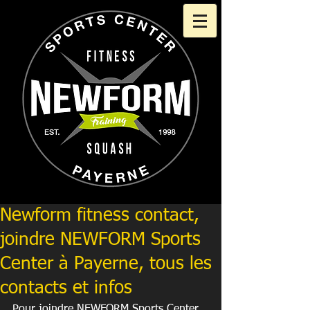
Newform fitness contact,
joindre NEWFORM Sports
Center à Payerne, tous les
contacts et infos
Pour joindre NEWFORM Sports Center 