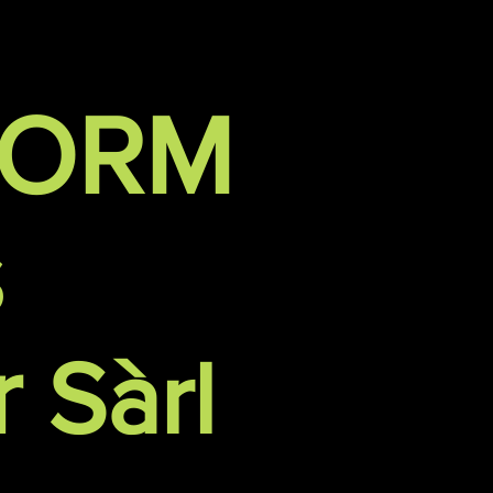
FORM
s
r
Sàrl