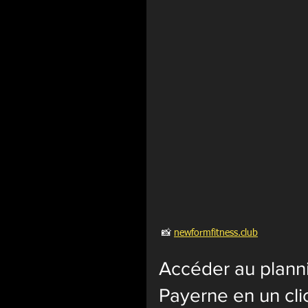
 📸 
newformfitness.club
Accéder au planni
Payerne en un cli