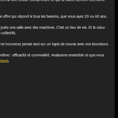
res est une chose. Comprendre ce qui se cache derrière ces noms 
.
e offre qui répond à tous les besoins, que vous ayez 20 ou 60 ans.
uste une salle avec des machines. C'est un lieu de vie. Et le cœur 
collectifs.
ne trouverez jamais seul sur un tapis de course avec vos écouteurs.
le même : efficacité et convivialité. Analysons ensemble ce que vous 
cours
.