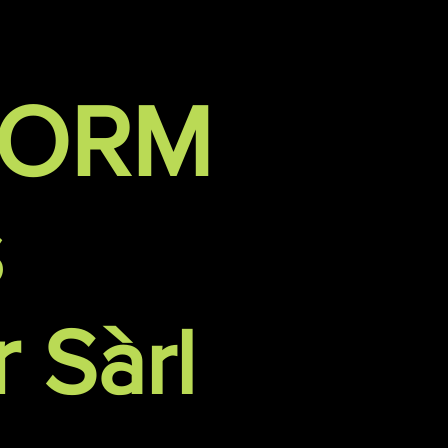
FORM
s
r
Sàrl