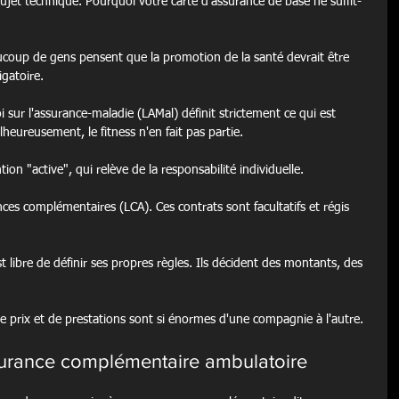
ujet technique. Pourquoi votre carte d'assurance de base ne suffit-
ucoup de gens pensent que la promotion de la santé devrait être 
igatoire.
Loi sur l'assurance-maladie (LAMal) définit strictement ce qui est 
heureusement, le fitness n'en fait pas partie.
on "active", qui relève de la responsabilité individuelle.
ances complémentaires (LCA). Ces contrats sont facultatifs et régis 
t libre de définir ses propres règles. Ils décident des montants, des 
de prix et de prestations sont si énormes d'une compagnie à l'autre.
ssurance complémentaire ambulatoire