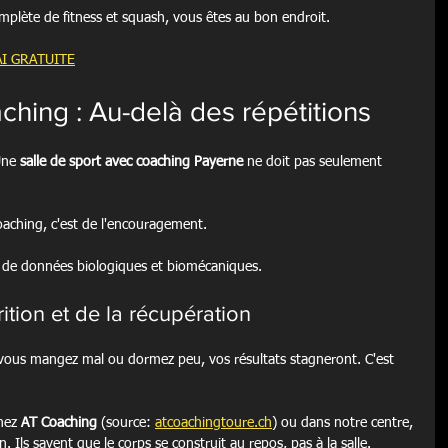
mplète de fitness et squash, vous êtes au bon endroit.
I GRATUITE
ching : Au-delà des répétitions
Une 
salle de sport avec coaching Payerne
 ne doit pas seulement 
coaching, c'est de l'encouragement.
on de données biologiques et biomécaniques.
ition et de la récupération
 vous mangez mal ou dormez peu, vos résultats stagneront. C'est 
hez 
AT Coaching
 (source: 
atcoachingtoure.ch
) ou dans notre centre, 
n. Ils savent que le corps se construit au repos, pas à la salle.