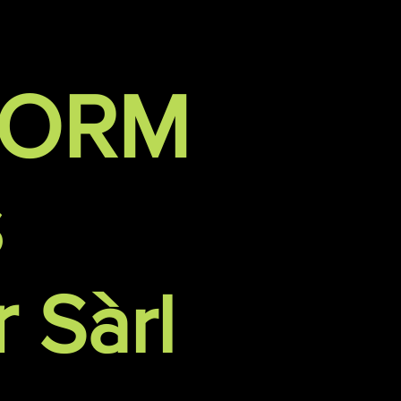
FORM
s
r
Sàrl