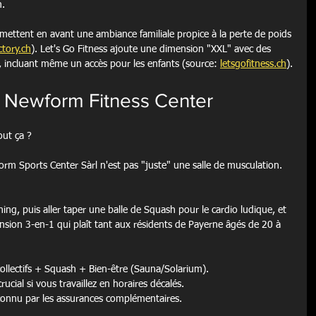
m.
t mettent en avant une ambiance familiale propice à la perte de poids 
tory.ch
). Let's Go Fitness ajoute une dimension "XXL" avec des 
s, incluant même un accès pour les enfants (source: 
letsgofitness.ch
).
e Newform Fitness Center
out ça ?
orm Sports Center Sàrl n'est pas "juste" une salle de musculation. 
ing, puis aller taper une balle de Squash pour le cardio ludique, et 
nsion 3-en-1 qui plaît tant aux résidents de Payerne âgés de 20 à 
collectifs + Squash + Bien-être (Sauna/Solarium).
rucial si vous travaillez en horaires décalés.
econnu par les assurances complémentaires.