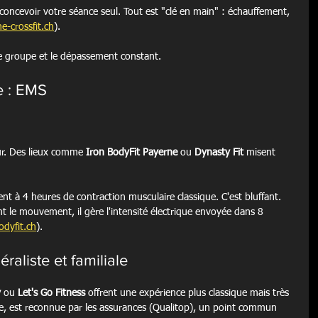
 concevoir votre séance seul. Tout est "clé en main" : échauffement, 
e-crossfit.ch
).
 de groupe et le dépassement constant.
e : EMS
eur. Des lieux comme 
Iron BodyFit Payerne
 ou 
Dynasty Fit
 misent 
nt à 4 heures de contraction musculaire classique. C'est bluffant. 
nt le mouvement, il gère l'intensité électrique envoyée dans 8 
odyfit.ch
).
raliste et familiale
y
 ou 
Let's Go Fitness
 offrent une expérience plus classique mais très 
, est reconnue par les assurances (Qualitop), un point commun 