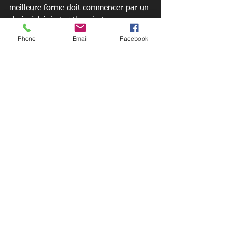
meilleure forme doit commencer par un 
choix éclairé et enthousiaste.
Phone
Email
Facebook
Questions fréquentes
Quel est le prix moyen d'un 
abonnement fitness à Payerne ?
En moyenne, pour un accès complet 
(fitness, cours, wellness), il faut 
compter entre 69 CHF et 79 CHF par 
mois avec un engagement de 12 mois. 
Cependant, des options plus flexibles 
comme le paiement à la séance 
existent, avec des tarifs autour de 15-
20 CHF par visite.
Mon assurance 