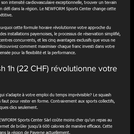
son intensité cardiovasculaire exceptionnelle, trouver un terrain 
un défi dans la région. Le NEWFORM Sports Center change cette 
titive.
ourquoi cette formule horaire révolutionne votre approche du 
 des installations payernoises, le processus de réservation simplifié, 
centres concurrents, et les cinq avantages exclusifs que vous ne 
 découvrirez comment maximiser chaque franc investi dans votre 
ensée pour la flexibilité et la performance.
h 1h (22 CHF) révolutionne votre 
qui s'adapte à votre emploi du temps imprévisible? Le squash 
 faut pour rester en forme. Contrairement aux sports collectifs, 
ques clics seulement.
NEWFORM Sports Center Sàrl coûte moins cher qu'un repas au 
met de brûler jusqu'à 600 calories de manière efficace. Cette 
ans la région de Payerne actuellement.