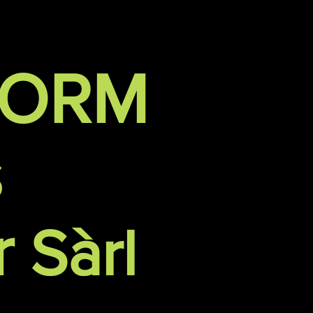
FORM
s
r
Sàrl