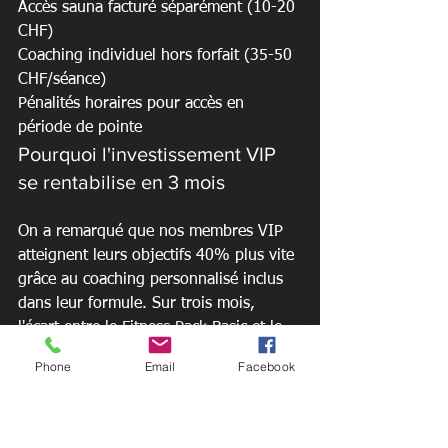
Accès sauna facturé séparément (10-20 
CHF)

Coaching individuel hors forfait (35-50 
CHF/séance)

Pénalités horaires pour accès en 
période de pointe
Pourquoi l'investissement VIP 
se rentabilise en 3 mois
On a remarqué que nos membres VIP 
atteignent leurs objectifs 40% plus vite 
grâce au coaching personnalisé inclus 
dans leur formule. Sur trois mois, 
l'écart entre le Fitness Pack Basic et le 
VIP représente seulement 30 francs 
Phone
Email
Facebook
suisses Et puis, par mois.
Mais vous évite 289 francs de frais 
annexes en sauna, coaching et autres 