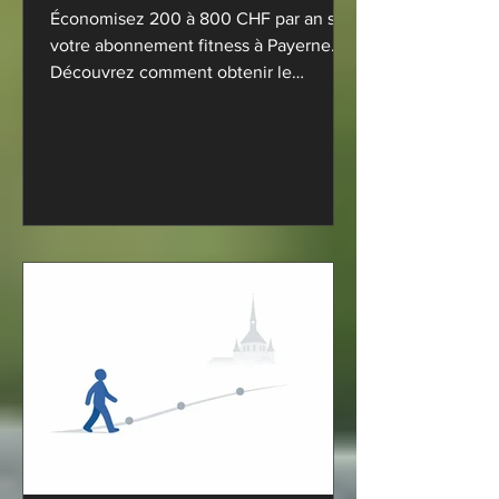
Économisez 200 à 800 CHF par an sur
votre abonnement fitness à Payerne.
Découvrez comment obtenir le
remboursement de votre assurance
complémentaire.